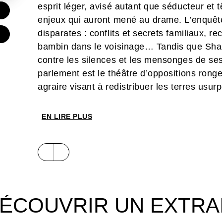
esprit léger, avisé autant que séducteur et t
€
enjeux qui auront mené au drame. L’enquête
disparates : conflits et secrets familiaux, rec
€
bambin dans le voisinage… Tandis que Shan
contre les silences et les mensonges de ses 
parlement est le théâtre d’oppositions rong
agraire visant à redistribuer les terres usu
les débats et souligne les tensions des part
appelleront à la violence.
EN LIRE PLUS
Enquête policière sur fond de climat social 
Town
, est un récit sous tension où la viole
d’un pays captif de son passé. Treize ans 
Afrique du Sud pour sa première bande des
de Corentin Rouge, ils créent ensemble un p
ÉCOUVRIR UN EXTRA
à l’action explosive…