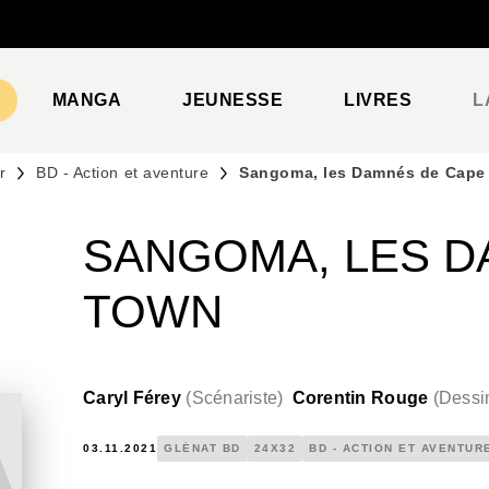
PIED DE PAGE
MANGA
JEUNESSE
LIVRES
L
r
BD - Action et aventure
Sangoma, les Damnés de Cape
SANGOMA, LES D
TOWN
Caryl Férey
(
Scénariste
)
Corentin Rouge
(
Dessi
03.11.2021
GLÉNAT BD
24X32
BD - ACTION ET AVENTUR