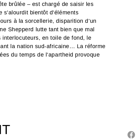
ête brûlée – est chargé de saisir les
 s’alourdit bientôt d’éléments
ours à la sorcellerie, disparition d’un
e Shepperd lutte tant bien que mal
interlocuteurs, en toile de fond, le
eant la nation sud-africaine… La réforme
rpées du temps de l’apartheid provoque
is radicaux. Bientôt, les deux camps en
brulant,
Sangoma, les damnés de Cape
nce d’un crime souligne les angoisses
après
Zulu
, Caryl Férey retourne en
sinée aux éditions Glénat. Accompagné
olar palpitant aux dialogues ciselés et
IT