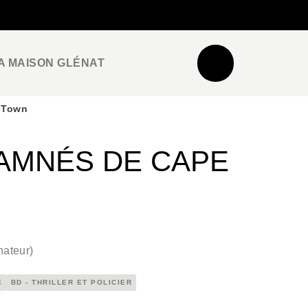
NEWSLETTER
ESPACE PRO / PRESSE
A MAISON GLÉNAT
 Town
AMNÉS DE CAPE
nateur
)
E
BD - THRILLER ET POLICIER