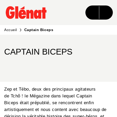
MENU
RECHERCHE
CONTENU
PIED DE PAGE
Accueil
Captain Biceps
CAPTAIN BICEPS
Zep et Tébo, deux des principaux agitateurs
de Tchô ! le Mégazine dans lequel Captain
Biceps était prépublié, se rencontrent enfin
artistiquement et nous content avec beaucoup de
dérision la véritable histoire des super-héros, et