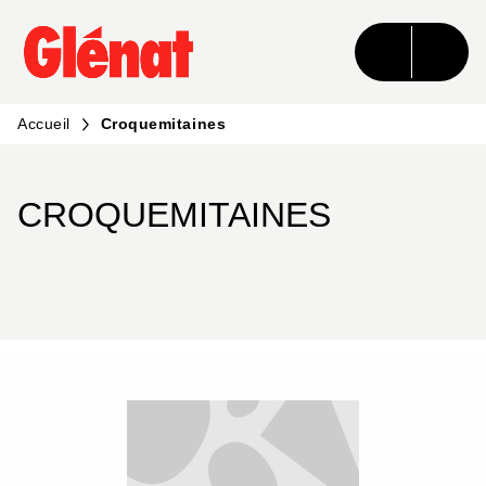
MENU
RECHERCHE
CONTENU
PIED DE PAGE
Accueil
Croquemitaines
CROQUEMITAINES