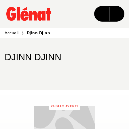
MENU
RECHERCHE
CONTENU
PIED DE PAGE
Accueil
Djinn Djinn
DJINN DJINN
PUBLIC AVERTI