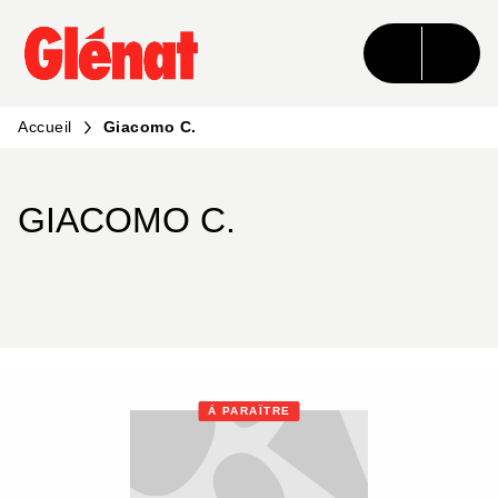
MENU
RECHERCHE
CONTENU
PIED DE PAGE
Accueil
Giacomo C.
GIACOMO C.
À PARAÎTRE