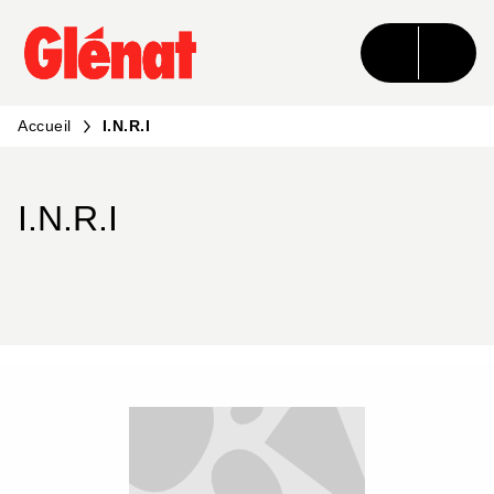
MENU
RECHERCHE
CONTENU
PIED DE PAGE
Accueil
I.N.R.I
I.N.R.I