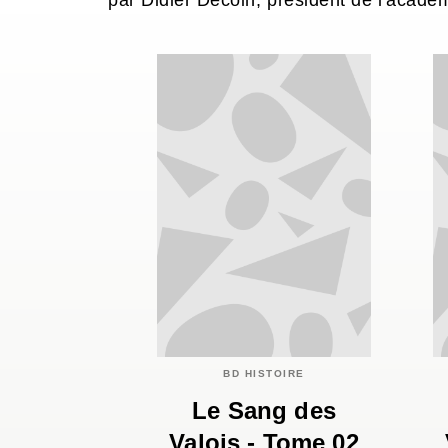
par Didier Decoin, président de l'acadé
BD HISTOIRE
Le Sang des
Valois - Tome 02