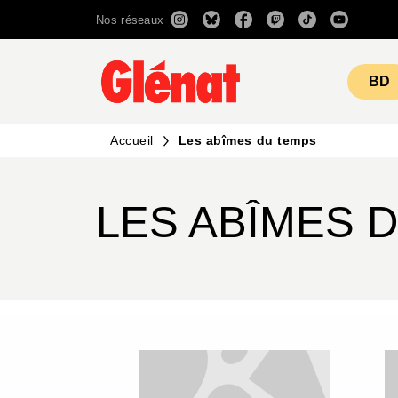
Nos réseaux
MENU
RECHERCHE
CONTENU
BD
Accueil
Les abîmes du temps
LES ABÎMES 