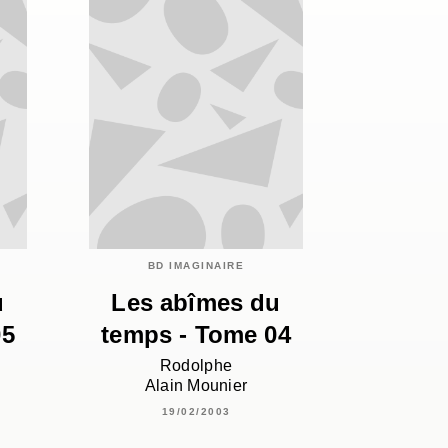
BD IMAGINAIRE
u
Les abîmes du
05
temps - Tome 04
Rodolphe
Alain Mounier
19/02/2003