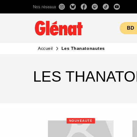
Nos réseaux
MENU
RECHERCHE
CONTENU
BD
Accueil
Les Thanatonautes
LES THANAT
NOUVEAUTÉ