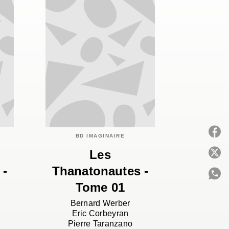
BD IMAGINAIRE
Les
P
 -
Thanatonautes -
Tome 01
C
Bernard Werber
Eric Corbeyran
Pierre Taranzano