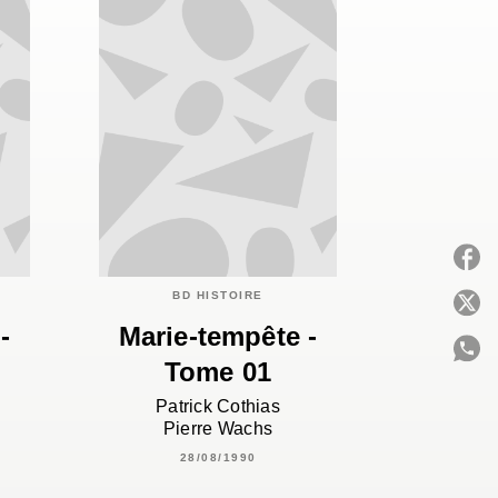
BD HISTOIRE
P
-
Marie-tempête -
Tome 01
C
Patrick Cothias
Pierre Wachs
28/08/1990