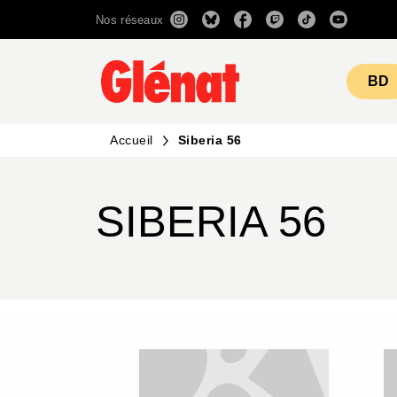
Nos réseaux
MENU
RECHERCHE
CONTENU
BD
Accueil
Siberia 56
SIBERIA 56