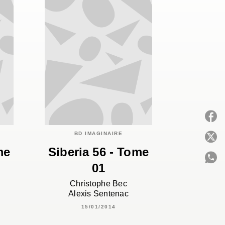
BD IMAGINAIRE
P
me
Siberia 56 - Tome
01
C
Christophe Bec
Alexis Sentenac
15/01/2014