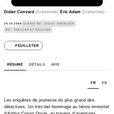
PAPIER
15,00 €
Didier Convard
(
Scénariste
)
Éric Adam
(
Scénariste
)
29.10.2008
GLÉNAT BD
24X32
SHERLOCK
BD - THRILLER ET POLICIER
FEUILLETER
RÉSUMÉ
DÉTAILS
AVIS
FR
EN
Les enquêtes de jeunesse du plus grand des
détectives. Un très bel hommage au héros immortel
d'Arthur Conan Doyle, au travers d’aventures