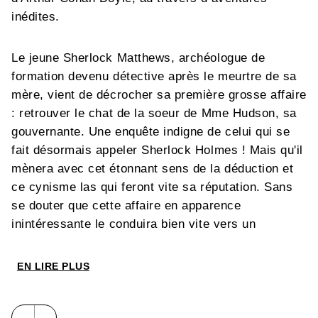
inédites.
Le jeune Sherlock Matthews, archéologue de
formation devenu détective après le meurtre de sa
mère, vient de décrocher sa première grosse affaire
: retrouver le chat de la soeur de Mme Hudson, sa
gouvernante. Une enquête indigne de celui qui se
fait désormais appeler Sherlock Holmes ! Mais qu'il
mènera avec cet étonnant sens de la déduction et
ce cynisme las qui feront vite sa réputation. Sans
se douter que cette affaire en apparence
inintéressante le conduira bien vite vers un
effroyable meurtre... ainsi que vers les plaisirs
enivrants de l'opium...
EN LIRE PLUS
Avec Didier Convard, Éric Adam et Jean-Louis Le