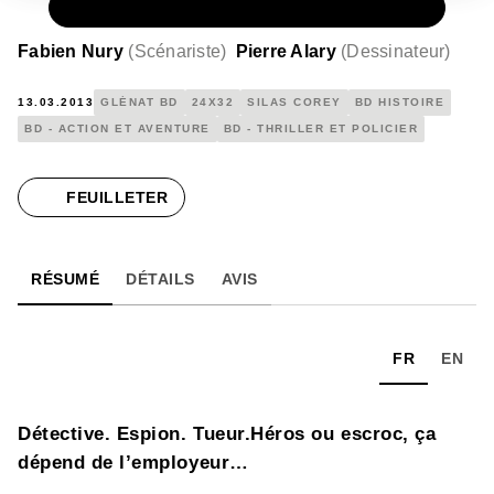
PAPIER
16,00 €
Fabien Nury
(
Scénariste
)
Pierre Alary
(
Dessinateur
)
13.03.2013
GLÉNAT BD
24X32
SILAS COREY
BD HISTOIRE
BD - ACTION ET AVENTURE
BD - THRILLER ET POLICIER
FEUILLETER
RÉSUMÉ
DÉTAILS
AVIS
FR
EN
Détective. Espion. Tueur.Héros ou escroc, ça
dépend de l’employeur…