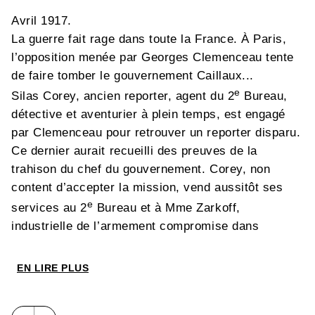
Avril 1917.
La guerre fait rage dans toute la France. À Paris,
l’opposition menée par Georges Clemenceau tente
de faire tomber le gouvernement Caillaux...
e
Silas Corey, ancien reporter, agent du 2
Bureau,
détective et aventurier à plein temps, est engagé
par Clemenceau pour retrouver un reporter disparu.
Ce dernier aurait recueilli des preuves de la
trahison du chef du gouvernement. Corey, non
content d’accepter la mission, vend aussitôt ses
e
services au 2
Bureau et à Mme Zarkoff,
industrielle de l’armement compromise dans
l’affaire. Fort de ses trois salaires, Corey se lance
sur la piste du reporter, et ne tarde pas à croiser le
EN LIRE PLUS
chemin du redoutable espion Aquila, qui dirige les
opérations du Kaiser en France... L’issue de la