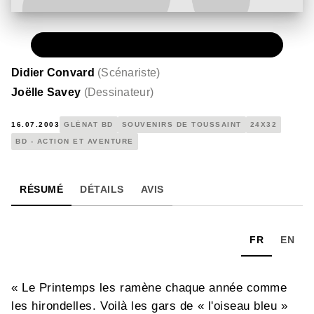
PAPIER
15,00 €
Didier Convard
(
Scénariste
)
Joëlle Savey
(
Dessinateur
)
16.07.2003
GLÉNAT BD
SOUVENIRS DE TOUSSAINT
24X32
BD - ACTION ET AVENTURE
RÉSUMÉ
DÉTAILS
AVIS
FR
EN
« Le Printemps les ramène chaque année comme
les hirondelles. Voilà les gars de « l'oiseau bleu »