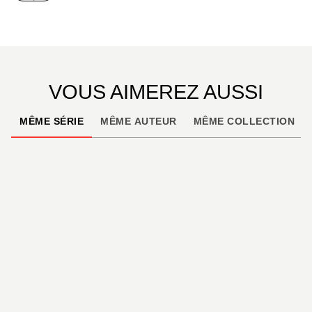
qui vont bientôt l'agiter...
L'Oiseau Bleu
est un grand
Toussaint
, avec
Convard
et
Savey
au meilleur de leurs formes de
scénariste et de dessinatrice !
VOUS AIMEREZ AUSSI
MÊME SÉRIE
MÊME AUTEUR
MÊME COLLECTION