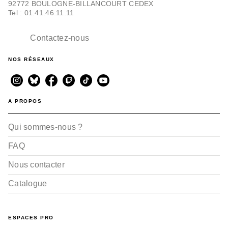
92772 BOULOGNE-BILLANCOURT CEDEX
Didier Convard
Joëlle Savey
Tel : 01.41.46.11.11
08/11/2006
Contactez-nous
NOS RÉSEAUX
A PROPOS
Qui sommes-nous ?
BD AVENTURE, WESTERN ET POLAR
Souvenirs de toussaint
- Tome 07
FAQ
Jean-Yves Decottignies
Joëlle Savey
Nous contacter
12/01/2005
Catalogue
ESPACES PRO