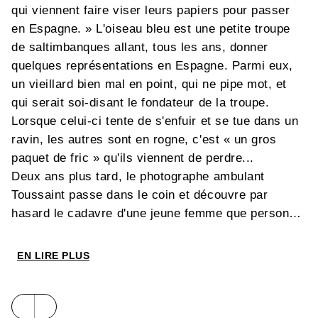
qui viennent faire viser leurs papiers pour passer
en Espagne. » L'oiseau bleu est une petite troupe
de saltimbanques allant, tous les ans, donner
quelques représentations en Espagne. Parmi eux,
un vieillard bien mal en point, qui ne pipe mot, et
qui serait soi-disant le fondateur de la troupe.
Lorsque celui-ci tente de s'enfuir et se tue dans un
ravin, les autres sont en rogne, c'est « un gros
paquet de fric » qu'ils viennent de perdre...
Deux ans plus tard, le photographe ambulant
Toussaint passe dans le coin et découvre par
hasard le cadavre d'une jeune femme que personne
au village voisin ne parvient à identifier...
« Pouvais-je medouter que j'étais devenu l'acteur
EN LIRE PLUS
d'une effroyable tragédie ? Le hasard était en train
de se moquer cruellement de moi. » pense alors
Toussaint, qui ignore encore la teneur des troubles