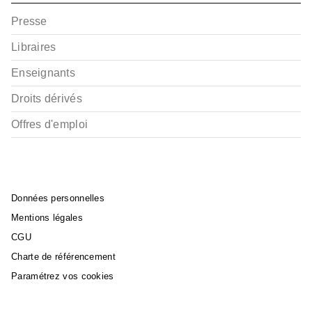
Presse
Libraires
BD AVENTURE, WESTERN ET POLAR
Enseignants
Souvenirs de toussaint
- Tome 05
Didier Convard
Droits dérivés
Joëlle Savey
03/09/2001
Offres d'emploi
Données personnelles
Mentions légales
CGU
Charte de référencement
BD AVENTURE, WESTERN ET POLAR
Souvenirs de toussaint
Paramétrez vos cookies
- Tome 04
Didier Convard
Joëlle Savey
17/11/1999