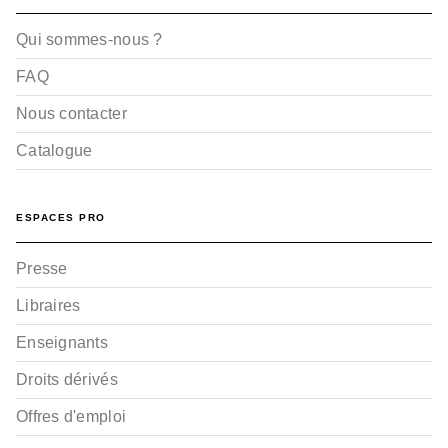
Qui sommes-nous ?
FAQ
Nous contacter
Catalogue
BD HISTOIRE
Sundance - Tome 01
François Corteggiani
Michel Suro
ESPACES PRO
25/10/1995
Presse
Libraires
Enseignants
Droits dérivés
Offres d'emploi