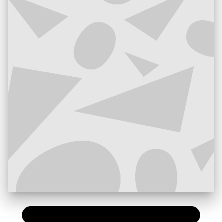
PAPIER
11,50 €