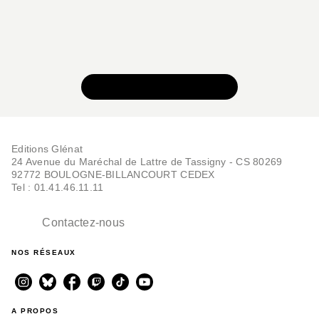
BD HISTOIRE
Sundance - Tome 04
François Corteggiani
Michel Suro
VOIR TOUTE LA SÉRIE
16/09/1998
Editions Glénat
24 Avenue du Maréchal de Lattre de Tassigny - CS 80269
92772 BOULOGNE-BILLANCOURT CEDEX
Tel : 01.41.46.11.11
Contactez-nous
BD HISTOIRE
NOS RÉSEAUX
Sundance - Tome 02
François Corteggiani
Michel Suro
02/10/1996
A PROPOS