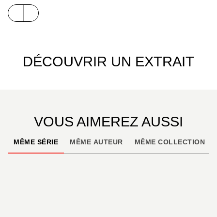
doute... À moins que le destin n'en décide
autrement ! Hissez les voiles ! Et attention ! Le
Tigre des Mers s'est réveillé...
DÉCOUVRIR UN EXTRAIT
VOUS AIMEREZ AUSSI
MÊME SÉRIE
MÊME AUTEUR
MÊME COLLECTION