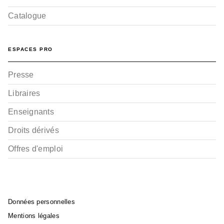
Catalogue
ESPACES PRO
Presse
Libraires
BD AVENTURE, WESTERN ET POLAR
Enseignants
Surcouf - Tome 03
Arnaud Delalande
Droits dérivés
Erick Surcouf
Guy Michel
29/04/2015
Offres d'emploi
Données personnelles
Mentions légales