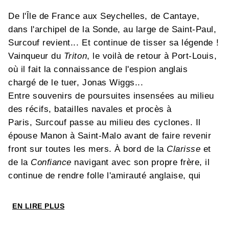
De l'Île de France aux Seychelles, de Cantaye,
dans l'archipel de la Sonde, au large de Saint-Paul,
Surcouf revient... Et continue de tisser sa légende !
Vainqueur du
Triton
, le voilà de retour à Port-Louis,
où il fait la connaissance de l'espion anglais
chargé de le tuer, Jonas Wiggs...
Entre souvenirs de poursuites insensées au milieu
des récifs, batailles navales et procès à
Paris, Surcouf passe au milieu des cyclones. Il
épouse Manon à Saint-Malo avant de faire revenir
front sur toutes les mers. À bord de la
Clarisse
et
de la
Confiance
navigant avec son propre frère, il
continue de rendre folle l'amirauté anglaise, qui
enrage et jette contre lui tous ses feux.
Mais voici que la main de l'espion tremble... Jonas
EN LIRE PLUS
Wiggs ira-t-il au bout de sa mission ? Tuera-t-il
dans son sommeil le roi des corsaires ? Sans