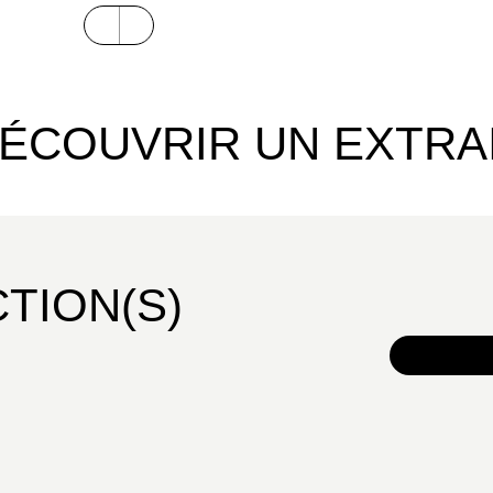
voyages initiatiques pour découvrir chaque p
singulière dans le système solaire et ses ét
images et d’un récit en bande dessinée. C
sur Jupiter aux entrailles orageuses, chaque
ÉCOUVRIR UN EXTRA
de vivre à la fois une aventure extraordinair
mais aussi d’acquérir des connaissances d
le plus complètement possible une planète e
personnages observent ou mesurent dans l’h
dûment vérifié par les astronomes de l’Obser
CTION(S)
partenaires de la collection, qui ne laissen
complément didactique réalisé chaque fois
synthétiser et approfondir les caractéristiq
TOUS 
Alors même que notre petite planète douée 
l’humanité avec les mutations de son climat
par le cosmos. Et si les planètes qui nous
du Soleil nous aidaient elles aussi à raconte