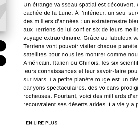
Un étrange vaisseau spatial est découvert, 
cachée de la Lune. À l’intérieur, un seul sur
des milliers d’années : un extraterrestre b
aux Terriens de lui confier six de leurs meil
voyage extraordinaire. Grâce au fabuleux va
Terriens vont pouvoir visiter chaque planète
€
satellites pour nous les montrer comme nou
€
Américain, Italien ou Chinois, les six scienti
leurs connaissances et leur savoir-faire pou
sur Mars. La petite planète rouge est un dése
canyons spectaculaires, des volcans prodig
rocheuses. Pourtant, voici des milliards d’
recouvraient ses déserts arides. La vie y a p
scientifiques font tout pour en retrouver les
affronter les gigantesques tempêtes de pous
EN LIRE PLUS
martien, sans compter bien d’autres dange
La collection SYSTÈME SOLAIRE, composée 