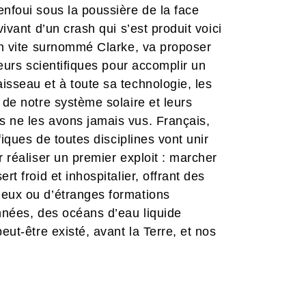
enfoui sous la poussière de la face
vivant d’un crash qui s’est produit voici
ien vite surnommé Clarke, va proposer
leurs scientifiques pour accomplir un
isseau et à toute sa technologie, les
 de notre système solaire et leurs
s ne les avons jamais vus. Français,
fiques de toutes disciplines vont unir
r réaliser un premier exploit : marcher
rt froid et inhospitalier, offrant des
ieux ou d’étranges formations
années, des océans d’eau liquide
eut-être existé, avant la Terre, et nos
 traces. À condition déjà de pouvoir
sière qui naissent dans le désert
rs…
de huit tomes offre autant de