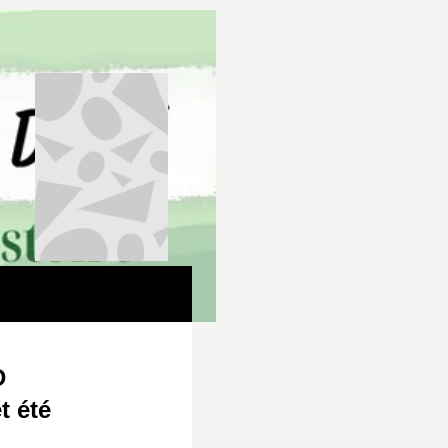
tout savoir sur nos extraordinaires voisins 
Vénus qui sont des fournaises à cause de le
l’inverse les très lointaines planètes gazeu
Neptune. Des géantes qui entrainent dans le
recélant autant de surprises et de variétés
Et si le système solaire demain devenait un
puiser les matières premières, l’eau qui v
un besoin vital ? La collection Système Sola
nous assaillent dès que nous levons les ye
exemple à quelle incroyable distance de la 
Pourriez-vous nommer les satellites qui tour
dans la position unique de la Terre dans le 
voir la vie apparaître ? D’autres planètes q
des anneaux et de quoi sont-ils faits ? Et q
D
Kuiper qui tourne aux confins glacés du Sys
t été
d’innombrables planètes naines comme Plu