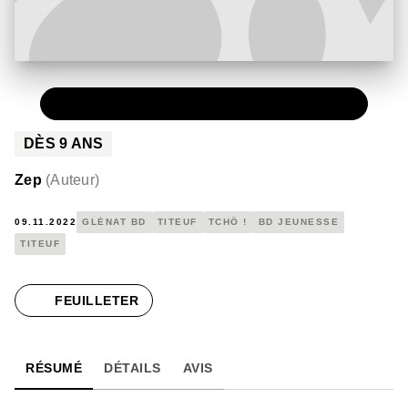
PAPIER
25,00 €
DÈS
9
ANS
Zep
(
Auteur
)
09.11.2022
GLÉNAT BD
TITEUF
TCHÔ !
BD JEUNESSE
TITEUF
FEUILLETER
RÉSUMÉ
DÉTAILS
AVIS