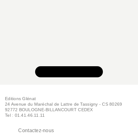
BD - HUMOUR
Scandale à New York
René Pétillon
Jean-Marc Rochette
12/05/2004
VOIR TOUTE LA SÉRIE
Editions Glénat
24 Avenue du Maréchal de Lattre de Tassigny - CS 80269
BD - HUMOUR
92772 BOULOGNE-BILLANCOURT CEDEX
Panique à Londres
Tel : 01.41.46.11.11
René Pétillon
Jean-Marc Rochette
14/05/2003
Contactez-nous