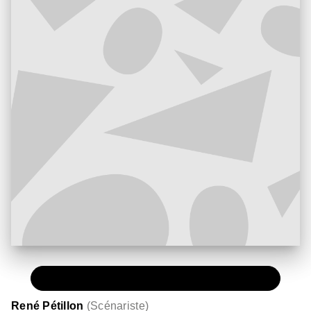
PAPIER
13,00 €
René Pétillon
(
Scénariste
)