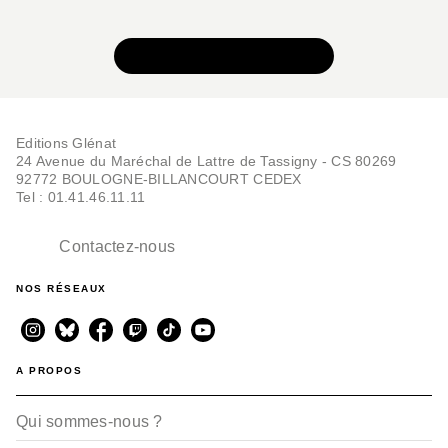
VOIR TOUTE LA SÉRIE
Editions Glénat
24 Avenue du Maréchal de Lattre de Tassigny - CS 80269
92772 BOULOGNE-BILLANCOURT CEDEX
Tel : 01.41.46.11.11
BD IMAGINAIRE
Trois souhaits - Tome
02
Contactez-nous
Mathieu Gabella
Paolo Martinello
11/01/2012
NOS RÉSEAUX
A PROPOS
Qui sommes-nous ?