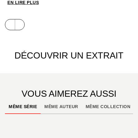
Une nouvelle approche de l’univers des
Mille et Une
EN LIRE PLUS
Nuits
par deux auteurs férus de cinéma d’action et
de jeux vidéo.
DÉCOUVRIR UN EXTRAIT
VOUS AIMEREZ AUSSI
MÊME SÉRIE
MÊME AUTEUR
MÊME COLLECTION