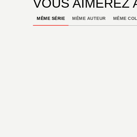
VOUS AIMEREZ 
MÊME SÉRIE
MÊME AUTEUR
MÊME COL
BD AVENTURE, WESTERN ET POLAR
Un loup est un loup
- Tome 02