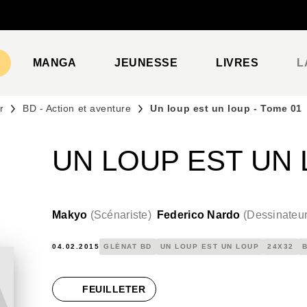
PIED DE PAGE
MANGA
JEUNESSE
LIVRES
L
r
BD - Action et aventure
Un loup est un loup - Tome 01
UN LOUP EST UN 
Makyo
(
Scénariste
)
Federico Nardo
(
Dessinateu
04.02.2015
GLÉNAT BD
UN LOUP EST UN LOUP
24X32
B
FEUILLETER