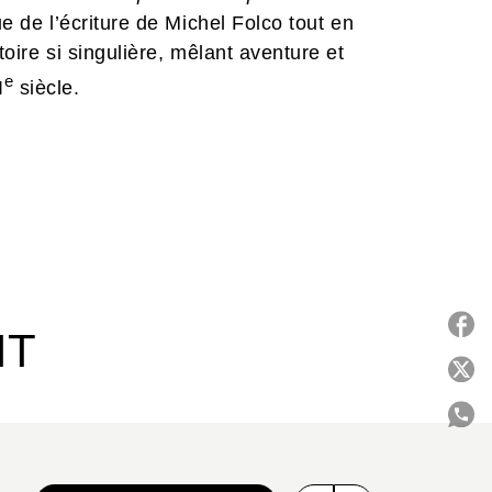
ue de l’écriture de Michel Folco tout en
toire si singulière, mêlant aventure et
e
I
siècle.
IT
P
C