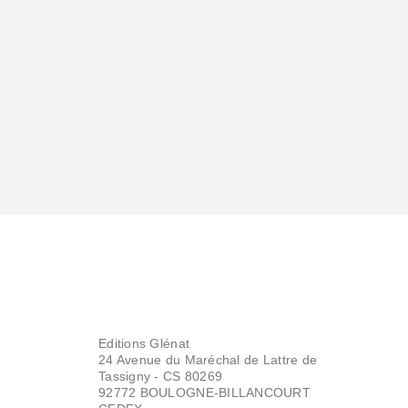
Makyo
Federico Nardo
21/10/2015
Editions Glénat
24 Avenue du Maréchal de Lattre de
Tassigny - CS 80269
92772 BOULOGNE-BILLANCOURT