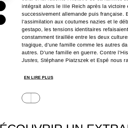
intégrait alors le IIIe Reich après la victoire
€
successivement allemande puis française. Ent
€
l’assimilation aux coutumes nazies et le déb
gestapo, les tensions identitaires refaisaie
constamment tiraillée entre les deux cultures
tragique, d’une famille comme les autres da
autres. D’une famille en guerre. Contre l’H
Justes,
Stéphane Piatzszek et Espé nous rac
ordinaire des françaises et des français pri
l’Occupation. Une saga familiale au souffle
EN LIRE PLUS
conclusion sera disponible dès octobre 202