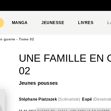
PIED DE PAGE
MANGA
JEUNESSE
LIVRES
L
en guerre - Tome 02
UNE FAMILLE EN 
02
Jeunes pousses
Stéphane Piatzszek
(
Scénariste
)
Espé
(
Dessinat
26.04.2023
GLÉNAT BD
24X32
UNE FAMILLE EN GUERRE