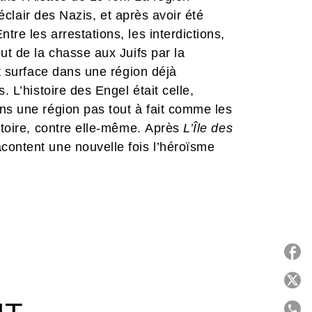
 éclair des Nazis, et après avoir été
re les arrestations, les interdictions,
ut de la chasse aux Juifs par la
nt surface dans une région déjà
. L’histoire des Engel était celle,
ns une région pas tout à fait comme les
istoire, contre elle-même. Après
L’Île des
ontent une nouvelle fois l’héroïsme
s dans la tourmente de la guerre sous
 romanesque et salutaire dont la
3.
P