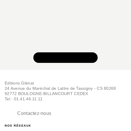
BD HISTOIRE
VOIR TOUTE LA SÉRIE
Visages - Ceux que
nous sommes - Tome
03
Nathalie Ponsard-Gutknecht
Miceal Beausang-O'Griafa
Aurélien Morinière
Editions Glénat
30/08/2023
24 Avenue du Maréchal de Lattre de Tassigny - CS 80269
92772 BOULOGNE-BILLANCOURT CEDEX
Tel : 01.41.46.11.11
Contactez-nous
NOS RÉSEAUX