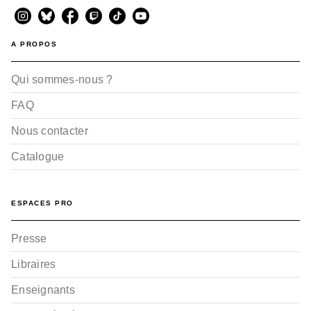
BD HISTOIRE
A PROPOS
Visages - Ceux que
nous sommes - Tome
02
Qui sommes-nous ?
Nathalie Ponsard-Gutknecht
Miceal Beausang-O'Griafa
Aurélien Morinière
FAQ
26/04/2023
Nous contacter
Catalogue
ESPACES PRO
Presse
BD HISTOIRE
Libraires
Visages - Ceux que
nous sommes - Tome
Enseignants
01
Nathalie Ponsard-Gutknecht
Miceal Beausang-O'Griafa