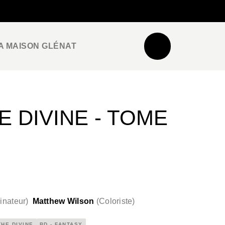
NEWSLETTER
ESPACE PRO / PRESSE
A MAISON GLÉNAT
E DIVINE - TOME
inateur
)
Matthew Wilson
(
Coloriste
)
THE DIVINE
BD - FANTASY