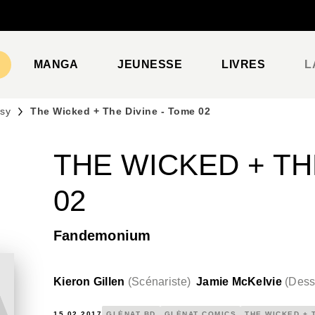
PIED DE PAGE
MANGA
JEUNESSE
LIVRES
L
asy
The Wicked + The Divine - Tome 02
THE WICKED + TH
02
Fandemonium
Kieron Gillen
(
Scénariste
)
Jamie McKelvie
(
Dess
15.02.2017
GLÉNAT BD
GLÉNAT COMICS
THE WICKED + 