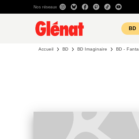
Nos réseaux
MENU
RECHERCHE
CONTENU
BD
Accueil
BD
BD Imaginaire
BD - Fant