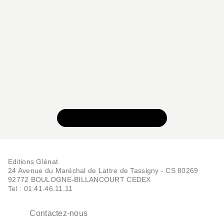
Donald - Tome 01
02/01/2026
VOIR TOUTE LA SÉRIE
Editions Glénat
24 Avenue du Maréchal de Lattre de Tassigny - CS 80269
92772 BOULOGNE-BILLANCOURT CEDEX
Tel : 01.41.46.11.11
Contactez-nous