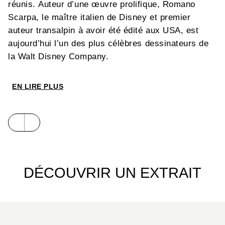
réunis. Auteur d’une œuvre prolifique, Romano
Scarpa, le maître italien de Disney et premier
auteur transalpin à avoir été édité aux USA, est
aujourd’hui l’un des plus célèbres dessinateurs de
la Walt Disney Company.
Après Carl Barks, Floyd Gottfredson et Don Rosa,
EN LIRE PLUS
les éditions Glénat sont heureuses de vous
présenter leur nouvelle intégrale dédiée à l’un des
grands dessinateurs de l’univers Disney : le maître
italien Romano Scarpa ! Construite de façon
chronologique, bénéficiant, à l’instar des autres
séries de la « Pléiade Disney », d’un appareil
DÉCOUVRIR UN EXTRAIT
critique très complet, cette nouvelle collection
devrait combler les attentes des fans qui
l’espéraient comme le messie !