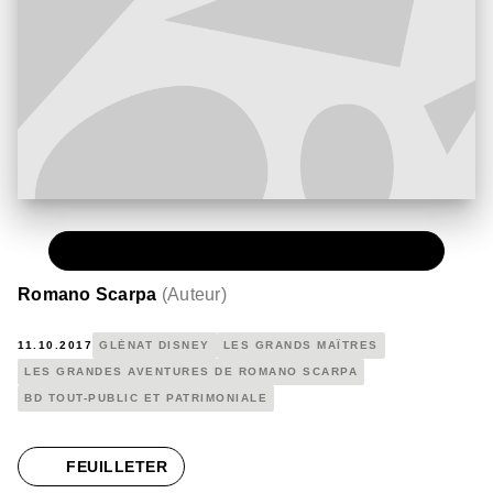
PAPIER
30,00 €
Romano Scarpa
(
Auteur
)
11.10.2017
GLÉNAT DISNEY
LES GRANDS MAÎTRES
LES GRANDES AVENTURES DE ROMANO SCARPA
BD TOUT-PUBLIC ET PATRIMONIALE
FEUILLETER