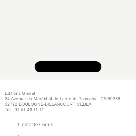
VOIR TOUTE LA SÉRIE
Editions Glénat
24 Avenue du Maréchal de Lattre de Tassigny - CS 80269
92772 BOULOGNE-BILLANCOURT CEDEX
Tel : 01.41.46.11.11
Contactez-nous