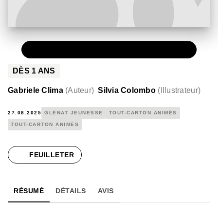
PAPIER
11,90 €
DÈS
1
ANS
Gabriele Clima
(
Auteur
)
Silvia Colombo
(
Illustrateur
)
27.08.2025
GLÉNAT JEUNESSE
TOUT-CARTON ANIMÉS
TOUT-CARTON ANIMÉS
FEUILLETER
RÉSUMÉ
DÉTAILS
AVIS