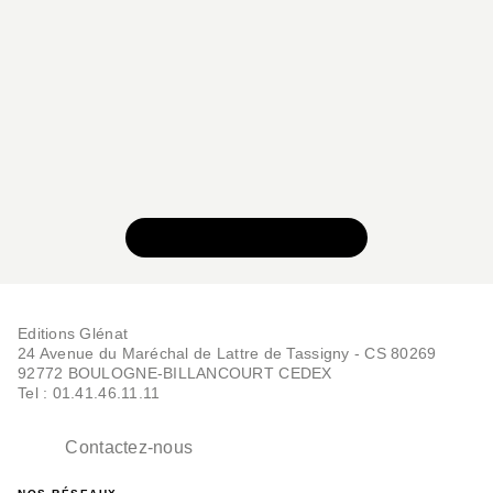
PETITE ENFANCE
mini - Sur la grosse
pomme
VOIR TOUTE LA SÉRIE
Giorgio Vanetti
28/01/2026
Editions Glénat
24 Avenue du Maréchal de Lattre de Tassigny - CS 80269
92772 BOULOGNE-BILLANCOURT CEDEX
Tel : 01.41.46.11.11
Contactez-nous
PETITE ENFANCE