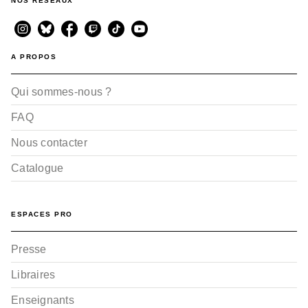
NOS RÉSEAUX
mini - Ma maman à moi
Donata Montanari
28/01/2026
A PROPOS
Qui sommes-nous ?
FAQ
Nous contacter
Catalogue
PETITE ENFANCE
mini - Compte avec
nous !
Carlo Alberto Michelini
ESPACES PRO
Giovanna Mantegazza
28/01/2026
Presse
Libraires
Enseignants