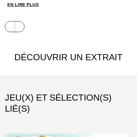
Cet ouvrage est réalisé en partenariat avec
EN LIRE PLUS
l’ONG de protection de l’environnement WWF.
DÉCOUVRIR UN EXTRAIT
JEU(X) ET SÉLECTION(S)
LIÉ(S)