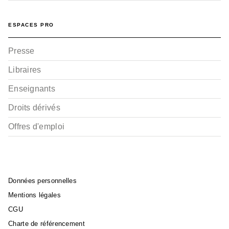
ESPACES PRO
DOCUMENTAIRES ET LIVRES
D'ACTIVITÉS
Presse
Mission océan
Séverine de la Croix
Laurent Audouin
Libraires
12/06/2019
Enseignants
Droits dérivés
Offres d'emploi
Données personnelles
Mentions légales
CGU
Charte de référencement