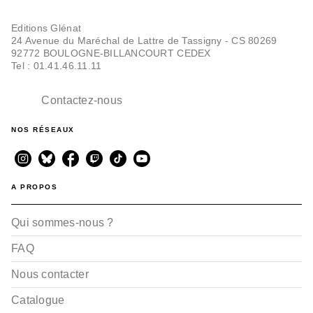
Thérèse Bonté
25/05/2022
Editions Glénat
24 Avenue du Maréchal de Lattre de Tassigny - CS 80269
92772 BOULOGNE-BILLANCOURT CEDEX
Tel : 01.41.46.11.11
Contactez-nous
NOS RÉSEAUX
DOCUMENTAIRES ET LIVRES
D'ACTIVITÉS
Mission Climat
A PROPOS
Séverine de la Croix
Thérèse Bonté
Laurent Audouin
12/05/2021
Qui sommes-nous ?
FAQ
Nous contacter
Catalogue