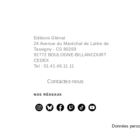
ALBUMS, LIVRES À ÉCOUTER
MIZU ET YOKO -
Tome 04
Laurie Cohen
Marjorie Béal
Editions Glénat
20/01/2023
24 Avenue du Maréchal de Lattre de
Tassigny - CS 80269
92772 BOULOGNE-BILLANCOURT
CEDEX
Tel : 01.41.46.11.11
Contactez-nous
NOS RÉSEAUX
ALBUMS, LIVRES À ÉCOUTER
MIZU ET YOKO -
Tome 05
Laurie Cohen
Données perso
Marjorie Béal
20/01/2023