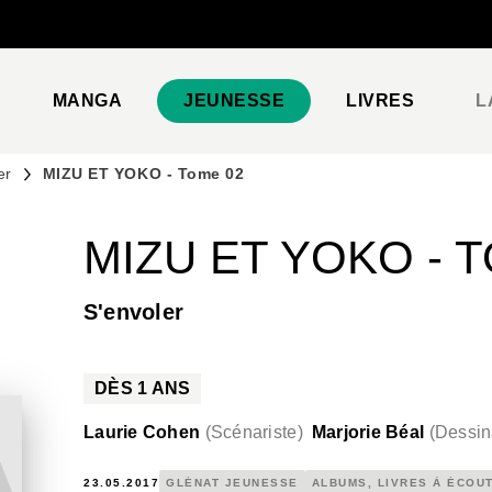
PIED DE PAGE
MANGA
JEUNESSE
LIVRES
L
er
MIZU ET YOKO - Tome 02
MIZU ET YOKO - 
S'envoler
DÈS
1
ANS
Laurie Cohen
(
Scénariste
)
Marjorie Béal
(
Dessin
23.05.2017
GLÉNAT JEUNESSE
ALBUMS, LIVRES À ÉCOU