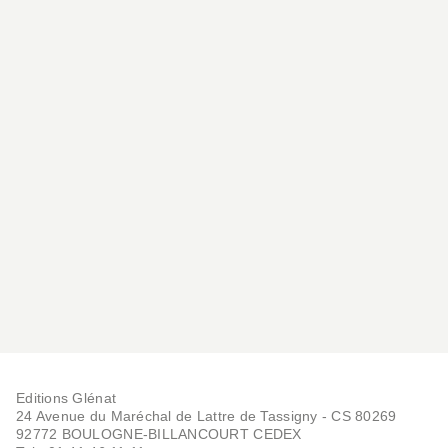
PETITE ENFANCE
Les toiles d'Ariane
Tim Hopgood
03/01/2024
Editions Glénat
24 Avenue du Maréchal de Lattre de Tassigny - CS 80269
92772 BOULOGNE-BILLANCOURT CEDEX