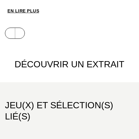
incitation à s’émerveiller des cadeaux de la
nature… et à RESPIRER pleinement !
EN LIRE PLUS
DÉCOUVRIR UN EXTRAIT
JEU(X) ET SÉLECTION(S)
LIÉ(S)