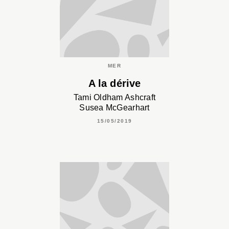
MER
A la dérive
Tami Oldham Ashcraft
Susea McGearhart
15/05/2019