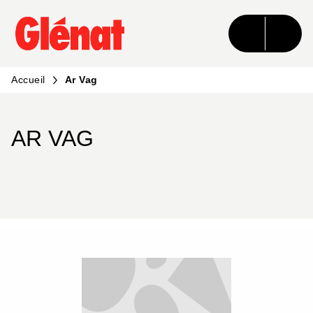
MENU
RECHERCHE
CONTENU
PIED DE PAGE
Accueil
Ar Vag
AR VAG