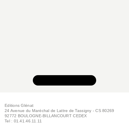
VOIR TOUTE LA SÉRIE
Editions Glénat
24 Avenue du Maréchal de Lattre de Tassigny - CS 80269
92772 BOULOGNE-BILLANCOURT CEDEX
Tel : 01.41.46.11.11