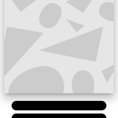
PAPIER
7,20 €