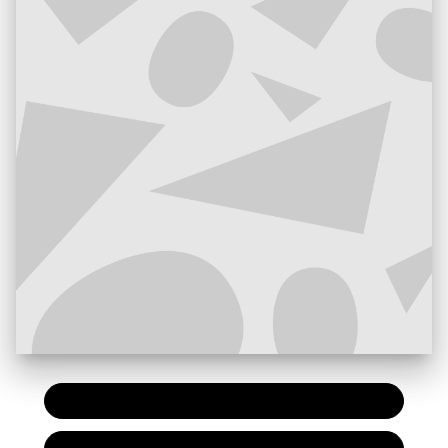
PAPIER
7,90 €