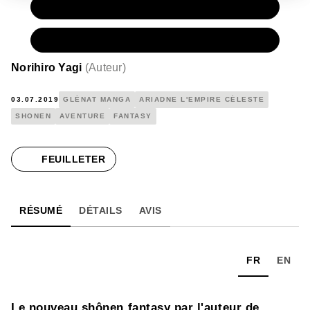
PAPIER
7,20 €
NUMÉRIQUE
4,99 €
Norihiro Yagi
(
Auteur
)
03.07.2019
GLÉNAT MANGA
ARIADNE L'EMPIRE CÉLESTE
SHONEN
AVENTURE
FANTASY
FEUILLETER
RÉSUMÉ
DÉTAILS
AVIS
FR
EN
Le nouveau shônen fantasy par l'auteur de