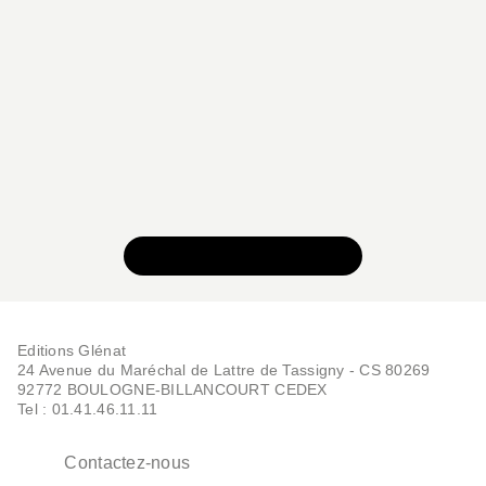
VOIR TOUTE LA SÉRIE
Editions Glénat
24 Avenue du Maréchal de Lattre de Tassigny - CS 80269
92772 BOULOGNE-BILLANCOURT CEDEX
Tel : 01.41.46.11.11
Contactez-nous