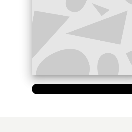
PAPIER
7,90 €