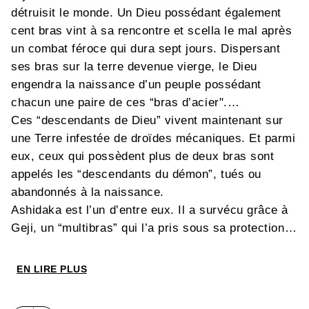
détruisit le monde. Un Dieu possédant également
cent bras vint à sa rencontre et scella le mal après
un combat féroce qui dura sept jours. Dispersant
ses bras sur la terre devenue vierge, le Dieu
engendra la naissance d’un peuple possédant
chacun une paire de ces “bras d’acier".…
Ces “descendants de Dieu” vivent maintenant sur
une Terre infestée de droïdes mécaniques. Et parmi
eux, ceux qui possèdent plus de deux bras sont
appelés les “descendants du démon”, tués ou
abandonnés à la naissance.
Ashidaka est l’un d’entre eux. Il a survécu grâce à
Geji, un “multibras” qui l’a pris sous sa protection
et initié à l’art de la chasse aux droïdes. Passionné
par ces créatures et leur customisation, notre héros
EN LIRE PLUS
cultive son talent, mais ce monde se révélera
bientôt beaucoup plus hostile qu’il ne se