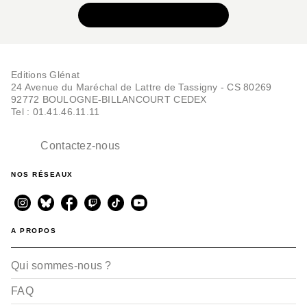
VOIR TOUTE LA SÉRIE
Editions Glénat
AVENTURE
24 Avenue du Maréchal de Lattre de Tassigny - CS 80269
Baby - Tome 02
92772 BOULOGNE-BILLANCOURT CEDEX
Chang Sheng
Tel : 01.41.46.11.11
02/07/2025
Contactez-nous
NOS RÉSEAUX
A PROPOS
Qui sommes-nous ?
FAQ