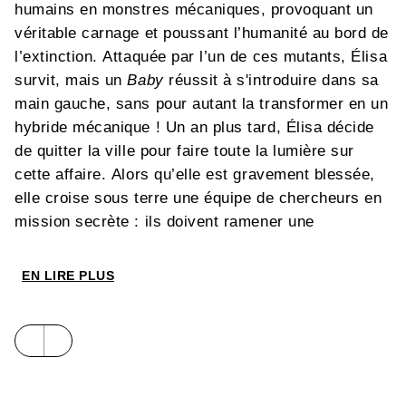
humains en monstres mécaniques, provoquant un
véritable carnage et poussant l’humanité au bord de
l’extinction. Attaquée par l’un de ces mutants, Élisa
survit, mais un
Baby
réussit à s'introduire dans sa
main gauche, sans pour autant la transformer en un
hybride mécanique ! Un an plus tard, Élisa décide
de quitter la ville pour faire toute la lumière sur
cette affaire. Alors qu’elle est gravement blessée,
elle croise sous terre une équipe de chercheurs en
mission secrète : ils doivent ramener une
mystérieuse jeune fille nommée Alice au sanctuaire
des humains. Alors qu’ils sont cernés par les
EN LIRE PLUS
mutants et se demandent si leur dernière heure a
sonné, Alice pourrait bien être la clé de l’énigme…
Quelle est la véritable origine de
Baby
? Le mystère
qui se cache derrière tout ce chaos sera élucidé au
moment même où l’identité d'Alice sera révélée…