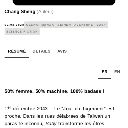
NUMÉRIQUE
10,99 €
Chang Sheng
(
Auteur
)
02.04.2025
GLÉNAT MANGA
SEINEN
AVENTURE
BABY
SCIENCE-FICTION
RÉSUMÉ
DÉTAILS
AVIS
FR
EN
50% femme. 50% machine. 100% badass !
er
1
décembre 2043… Le “Jour du Jugement” est
proche. Dans les rues délabrées de Taïwan un
parasite inconnu,
Baby
transforme les êtres