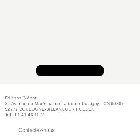
VOIR TOUTE LA SÉRIE
SUSPENSE
Ballad Opera - Tome 05
Akaza Samamiya
Editions Glénat
19/08/2020
24 Avenue du Maréchal de Lattre de Tassigny - CS 80269
92772 BOULOGNE-BILLANCOURT CEDEX
Tel : 01.41.46.11.11
Contactez-nous