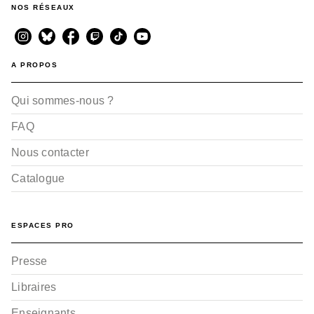
NOS RÉSEAUX
SUSPENSE
Ballad Opera - Tome 04
A PROPOS
Akaza Samamiya
15/01/2020
Qui sommes-nous ?
FAQ
Nous contacter
Catalogue
ESPACES PRO
SUSPENSE
Ballad Opera - Tome 02
Akaza Samamiya
Presse
15/05/2019
Libraires
Enseignants