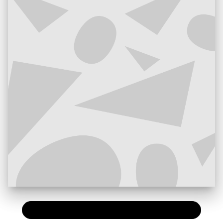
PAPIER
7,90 €