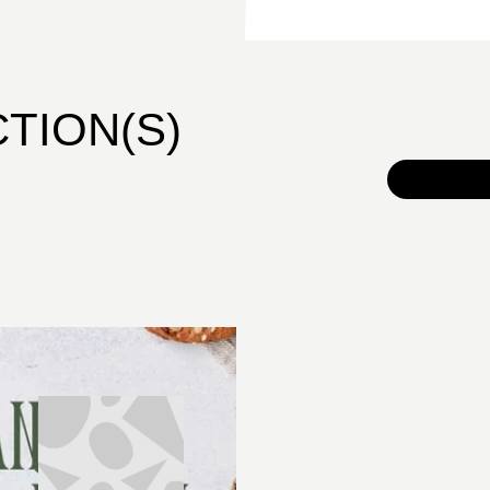
CTION(S)
TOUS 