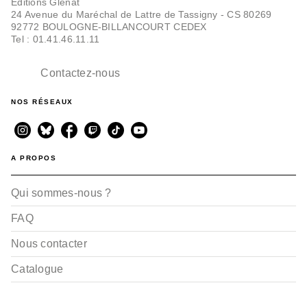
Editions Glénat
24 Avenue du Maréchal de Lattre de Tassigny - CS 80269
92772 BOULOGNE-BILLANCOURT CEDEX
SUSPENSE
Biomega Deluxe - Tome
Tel : 01.41.46.11.11
02
Tsutomu Nihei
23/08/2023
Contactez-nous
NOS RÉSEAUX
A PROPOS
Qui sommes-nous ?
FAQ
Nous contacter
Catalogue