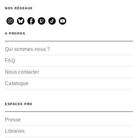
AVENTURE
NOS RÉSEAUX
Bleach Data book -
Masked
Tite Kubo
30/11/2011
A PROPOS
Qui sommes-nous ?
FAQ
Nous contacter
Catalogue
AVENTURE
Bleach Data book -
Souls
ESPACES PRO
Tite Kubo
12/11/2009
Presse
Libraires