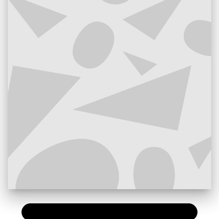
PAPIER
7,20 €