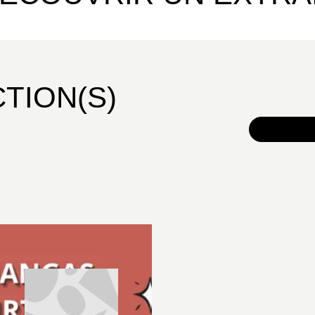
CTION(S)
TOUS 