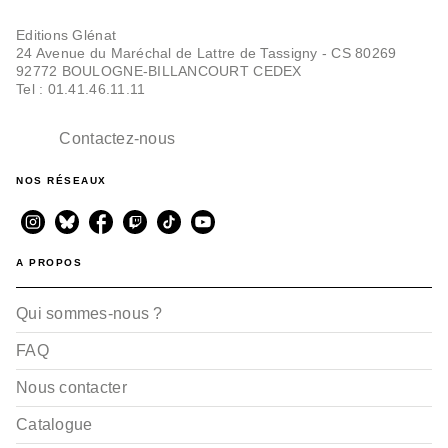
Editions Glénat
24 Avenue du Maréchal de Lattre de Tassigny - CS 80269
92772 BOULOGNE-BILLANCOURT CEDEX
ROMANCE
Contes d'Adolescence -
Tel : 01.41.46.11.11
Cycle 2 - Tome 01
Yuu Watase
04/04/2007
Contactez-nous
NOS RÉSEAUX
A PROPOS
Qui sommes-nous ?
FAQ
Nous contacter
Catalogue