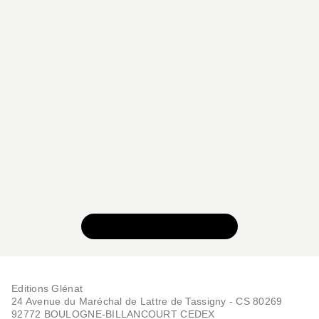
VOIR TOUTE LA SÉRIE
Editions Glénat
24 Avenue du Maréchal de Lattre de Tassigny - CS 80269
92772 BOULOGNE-BILLANCOURT CEDEX