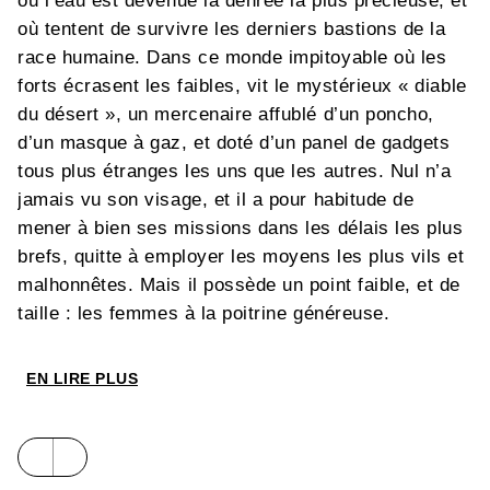
où l’eau est devenue la denrée la plus précieuse, et
où tentent de survivre les derniers bastions de la
race humaine. Dans ce monde impitoyable où les
forts écrasent les faibles, vit le mystérieux « diable
du désert », un mercenaire affublé d’un poncho,
d’un masque à gaz, et doté d’un panel de gadgets
tous plus étranges les uns que les autres. Nul n’a
jamais vu son visage, et il a pour habitude de
mener à bien ses missions dans les délais les plus
brefs, quitte à employer les moyens les plus vils et
malhonnêtes. Mais il possède un point faible, et de
taille : les femmes à la poitrine généreuse.
Desert Punk
est un délirant mélange de science-
EN LIRE PLUS
fiction postapocalyptique et d’humour noir, le tout
servi par le trait fiévreux et énergique de
Masatoshi Usune
. Le manga a été adapté en une