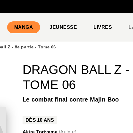
PIED DE PAGE
MANGA
JEUNESSE
LIVRES
L
all Z - 8e partie - Tome 06
DRAGON BALL Z - 
TOME 06
Le combat final contre Majin Boo
DÈS
10
ANS
Akira Toriyama
(
Auteur
)