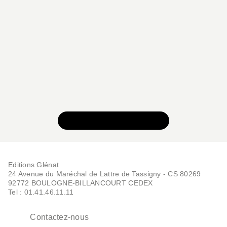
VOIR TOUTE LA SÉRIE
Editions Glénat
24 Avenue du Maréchal de Lattre de Tassigny - CS 80269
92772 BOULOGNE-BILLANCOURT CEDEX
Tel : 01.41.46.11.11
Contactez-nous