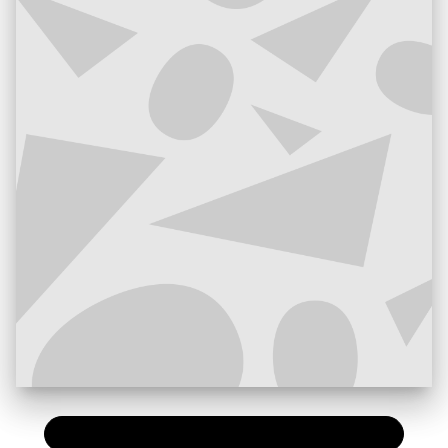
PAPIER
7,20 €