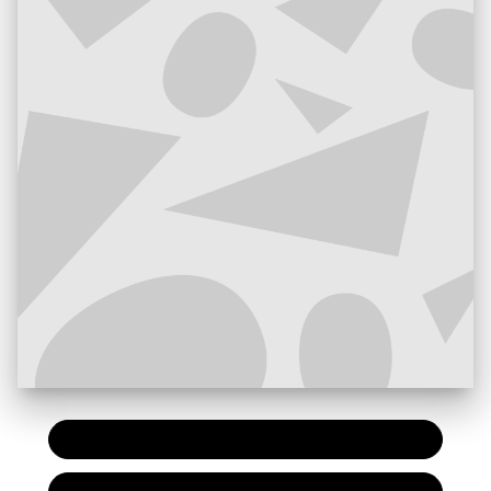
PAPIER
7,90 €