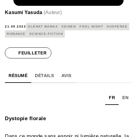
NUMÉRIQUE
4,99 €
Kasumi Yasuda
(
Auteur
)
21.09.2022
GLÉNAT MANGA
SEINEN
FOOL NIGHT
SUSPENSE
ROMANCE
SCIENCE-FICTION
FEUILLETER
RÉSUMÉ
DÉTAILS
AVIS
FR
EN
Dystopie florale
Dans ce monde sans espoir ni lumière naturelle, la